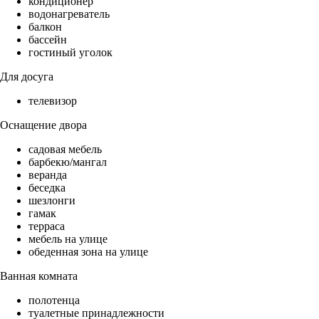
кондиционер
водонагреватель
балкон
бассейн
гостиный уголок
Для досуга
телевизор
Оснащение двора
садовая мебель
барбекю/мангал
веранда
беседка
шезлонги
гамак
терраса
мебель на улице
обеденная зона на улице
Ванная комната
полотенца
туалетные принадлежности