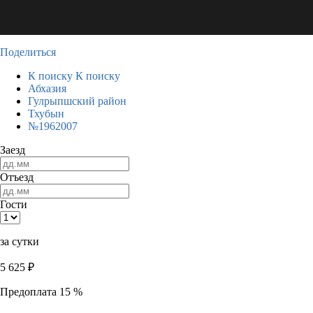
Поделиться
К поиску
К поиску
Абхазия
Гулрыпшский район
Тхубын
№1962007
Заезд
Отъезд
Гости
за сутки
5 625
₽
Предоплата 15 %