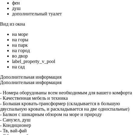
фен
душ
дополнительный туалет
Вид из окна
на море
на горы
на парк
на город
во двор
label_property_v_pool
на сад
Дополнительная информация
Дополнительная информация
- Номера оборудованы всем необходимым для вашего комфорта
- Качественная мебель и техника
- Большая кровать-трансформер (складывается в большую
двуспальную кровать, и раскладывается на две односпальные)
- Балкон с шикарным обзором на море и природу
- Санузел, душ
- Кондиционер
- Тв, вай-фай