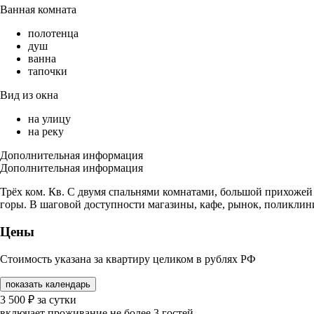
Ванная комната
полотенца
душ
ванна
тапочки
Вид из окна
на улицу
на реку
Дополнительная информация
Дополнительная информация
Трёх ком. Кв. С двумя спальнями комнатами, большой прихожей 
горы. В шаговой доступности магазины, кафе, рынок, поликлини
Цены
Стоимость указана за квартиру целиком в рублях РФ
показать календарь
3 500
₽
за сутки
включает проживание не более 3 гостей