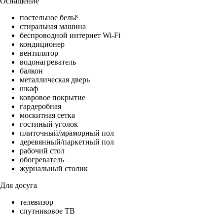
Оснащение
постельное бельё
стиральная машина
беспроводной интернет Wi-Fi
кондиционер
вентилятор
водонагреватель
балкон
металлическая дверь
шкаф
ковровое покрытие
гардеробная
москитная сетка
гостиный уголок
плиточный/мраморный пол
деревянный/паркетный пол
рабочий стол
обогреватель
журнальный столик
Для досуга
телевизор
спутниковое ТВ